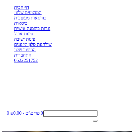
דף הבית
המבצעים שלנו!
כורסאות מעוצבות
כיסאות
נגרות בהזמנה אישית
פינות אוכל
פינות ישיבה
שולחנות סלון ומזנונים
הסיפור שלנו
התחברות
0522251752
0 פריט\ים - ₪0.00
0