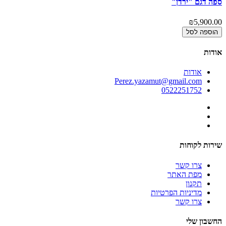
ספה דגם "ירדן"
ספ
00
₪5,900.00
הוספה לסל
אודות
אודות
Perez.yazamut@gmail.com
0522251752
שירות לקוחות
צרו קשר
מפת האתר
תקנון
מדיניות הפרטיות
צרו קשר
החשבון שלי