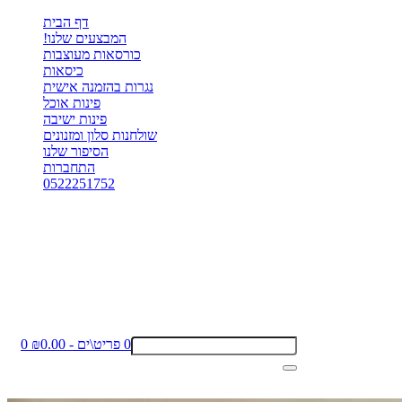
דף הבית
המבצעים שלנו!
כורסאות מעוצבות
כיסאות
נגרות בהזמנה אישית
פינות אוכל
פינות ישיבה
שולחנות סלון ומזנונים
הסיפור שלנו
התחברות
0522251752
0 פריט\ים - ₪0.00
0