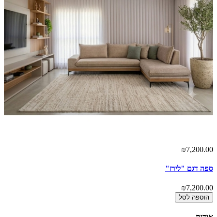
00
₪7,200.00
ספה דגם "לירז"
כו
00
₪7,200.00
הוספה לסל
אודות