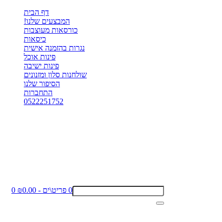
דף הבית
המבצעים שלנו!
כורסאות מעוצבות
כיסאות
נגרות בהזמנה אישית
פינות אוכל
פינות ישיבה
שולחנות סלון ומזנונים
הסיפור שלנו
התחברות
0522251752
0 פריט\ים - ₪0.00
0